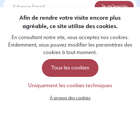
Afin de rendre votre visite encore plus
agréable, ce site utilise des cookies.
J'autorise Entrevues à utiliser mes données personnelles
En consultant notre site, vous acceptez nos cookies.
pour m'envoyer des informations par email, conformément à
Évidemment, vous pouvez modifier les paramètres des
sa politique de protection des données
disponible ici
.
cookies à tout moment.
Tous les cookies
Devenir famille d’accueil
Uniquement les cookies techniques
Soutenir les chiens guides
À propos des cookies
rue Monulphe, 78
4000, Liège
Belgique
+32 (0) 4 250 65 05