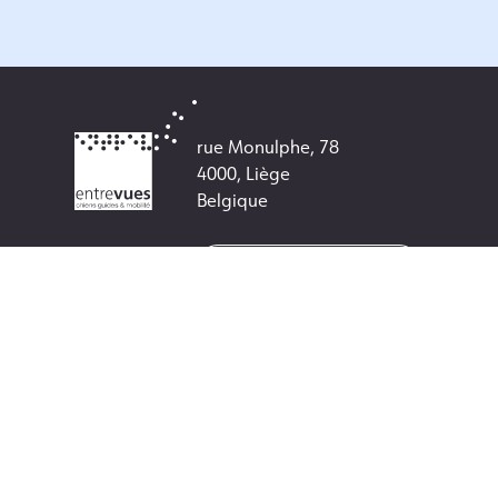
rue Monulphe, 78
4000, Liège
Belgique
+32 (0) 4 250 65 05
info@entrevues.be
Numéro de compte :
BE38 3501 0055 5272
Numéro d'entreprise :
0462329120