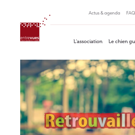
Skip
to
Actus & agenda
FA
content
L’association
Le chien gu