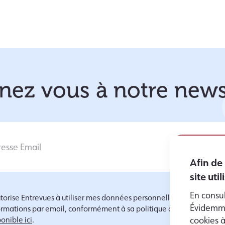
ez vous à notre news
Afin de
site uti
En consul
utorise Entrevues à utiliser mes données personnelles pour m'envoy
Évidemme
ormations par email, conformément à sa politique de protection d
onible ici
.
cookies 