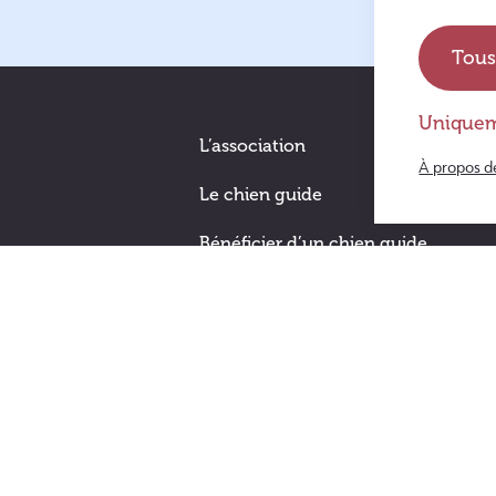
Tous
Uniquem
L’association
À propos d
Le chien guide
Bénéficier d’un chien guide
Devenir famille d’accueil
Nous aider
Soutenir les chiens guide