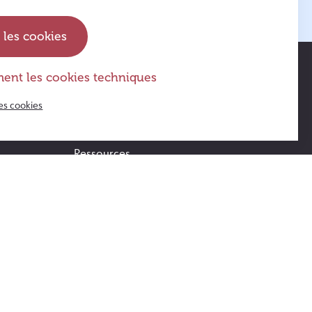
 les cookies
ent les cookies techniques
Actus & agenda
es cookies
FAQ
Ressources
Témoignages
Opération Violettes
Suivez l’Guide ! – le jeu de société
s
Contact
Accès au Guide blog