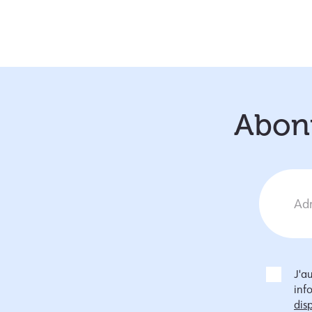
Abonn
J'a
inf
disp