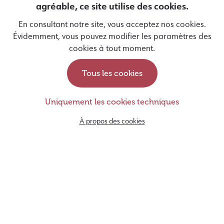
agréable, ce site utilise des cookies.
J'autorise Entrevues à utiliser mes données personnelles
En consultant notre site, vous acceptez nos cookies.
pour m'envoyer des informations par email, conformément à
Évidemment, vous pouvez modifier les paramètres des
sa politique de protection des données
disponible ici
.
cookies à tout moment.
Tous les cookies
Devenir famille d’accueil
Uniquement les cookies techniques
Soutenir les chiens guides
À propos des cookies
rue Monulphe, 78
4000, Liège
Belgique
+32 (0) 4 250 65 05
info@entrevues.be