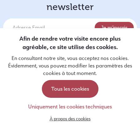
newsletter
Afin de rendre votre visite encore plus
agréable, ce site utilise des cookies.
J'autorise Entrevues à utiliser mes données personnelles
En consultant notre site, vous acceptez nos cookies.
pour m'envoyer des informations par email, conformément à
Évidemment, vous pouvez modifier les paramètres des
sa politique de protection des données
disponible ici
.
cookies à tout moment.
Tous les cookies
Devenir famille d’accueil
Uniquement les cookies techniques
Soutenir les chiens guides
À propos des cookies
rue Monulphe, 78
4000, Liège
Belgique