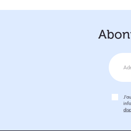
Abonn
J'a
inf
disp