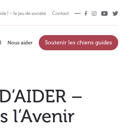
ide ! – le jeu de société
Contact
Soutenir les chiens guides
l
Nous aider
D’AIDER –
s l’Avenir