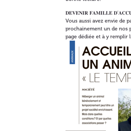
𝐃𝐄𝐕𝐄𝐍𝐈𝐑 𝐅𝐀𝐌𝐈𝐋𝐋𝐄 𝐃’𝐀𝐂𝐂
Vous aussi avez envie de par
prochainement un de nos pe
page dédiée et à y remplir 