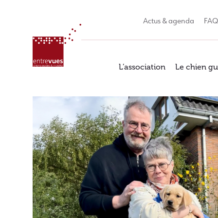
Skip
to
Actus & agenda
FA
content
L’association
Le chien gu