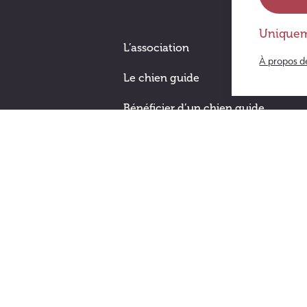
Uniquem
L’association
À propos d
Le chien guide
Bénéficier d’un chien guide
Devenir famille d’accueil
Nous aider
Soutenir les chiens guide