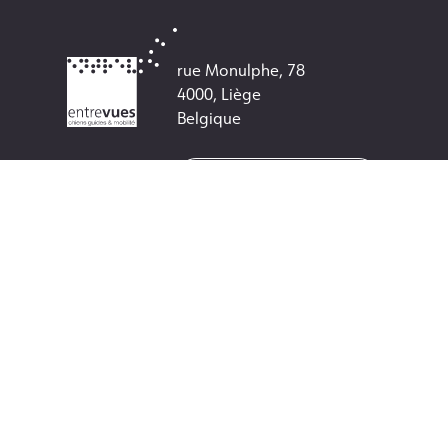
rue Monulphe, 78
4000, Liège
Belgique
+32 (0) 4 250 65 05
info@entrevues.be
Numéro de compte :
BE38 3501 0055 5272
Numéro d'entreprise :
0462329120