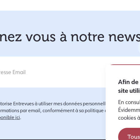
ez vous à notre news
Afin de
site uti
En consul
utorise Entrevues à utiliser mes données personnelles pour m'envoy
Évidemme
ormations par email, conformément à sa politique de protection d
onible ici
.
cookies 
Tous