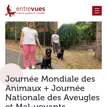
Skip
to
content
Journée Mondiale des
Animaux + Journée
Nationale des Aveugles
et Mal-voyants