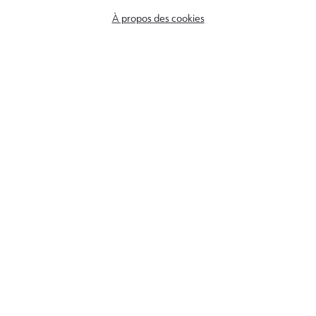
À propos des cookies
rue Monulphe, 78
4000, Liège
Belgique
+32 (0) 4 250 65 05
info@entrevues.be
Numéro de compte :
BE38 3501 0055 5272
Numéro d'entreprise :
0462329120
© Copyright 2026 Entrevues - Tous droits réservés