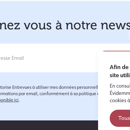
ez vous à notre news
Afin de
site uti
En consul
utorise Entrevues à utiliser mes données personnelles pour m'envoy
Évidemme
ormations par email, conformément à sa politique de protection d
onible ici
.
cookies 
Tous