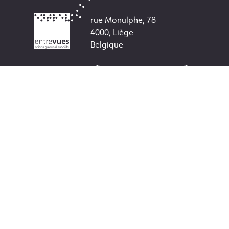
rue Monulphe, 78
4000, Liège
Belgique
+32 (0) 4 250 65 05
info@entrevues.be
Numéro de compte :
BE38 3501 0055 5272
Numéro d'entreprise :
0462329120