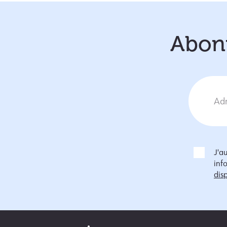
Abonn
J'a
inf
disp