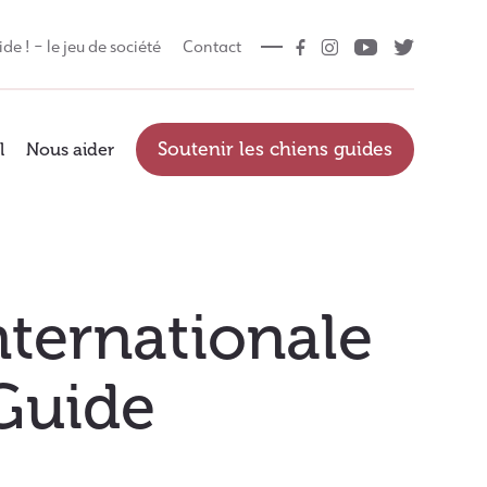
ide ! – le jeu de société
Contact
Soutenir les chiens guides
l
Nous aider
nternationale
Guide