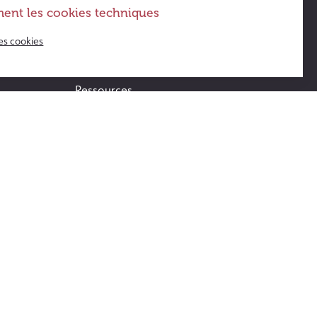
ent les cookies techniques
Actus & agenda
es cookies
FAQ
Ressources
Témoignages
Opération Violettes
Suivez l’Guide ! – le jeu de société
s
Contact
Accès au Guide blog