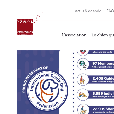
Skip
to
Actus & agenda
FA
content
L’association
Le chien gu