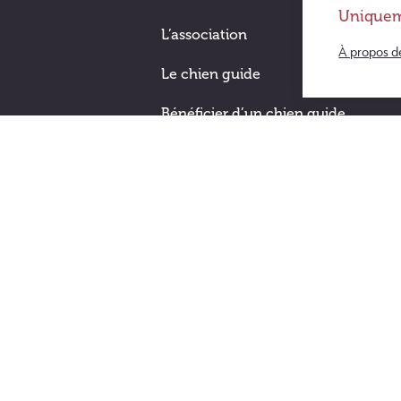
Uniquem
L’association
À propos d
Le chien guide
Bénéficier d’un chien guide
Devenir famille d’accueil
Nous aider
Soutenir les chiens guide