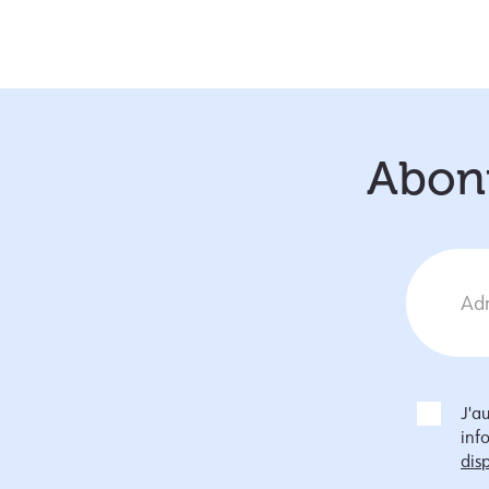
Abonn
J'a
inf
disp