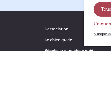
Tous
Uniquem
L’association
À propos d
Le chien guide
Bénéficier d’un chien guide
Devenir famille d’accueil
Nous aider
Soutenir les chiens guide