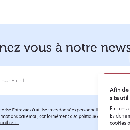
ez vous à notre news
Afin de
site uti
En consul
utorise Entrevues à utiliser mes données personnelles pour m'envoy
Évidemme
ormations par email, conformément à sa politique de protection d
onible ici
.
cookies 