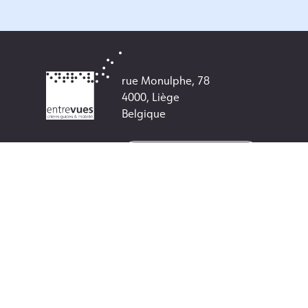
rue Monulphe, 78
4000, Liège
Belgique
+32 (0) 4 250 65 05
info@entrevues.be
Numéro de compte :
BE38 3501 0055 5272
Numéro d'entreprise :
0462329120