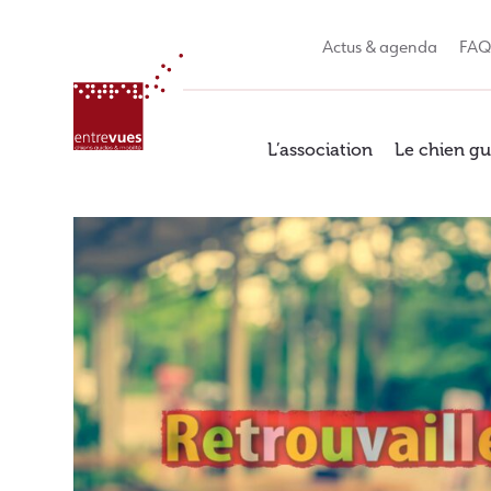
Skip
to
Actus & agenda
FA
content
L’association
Le chien gu