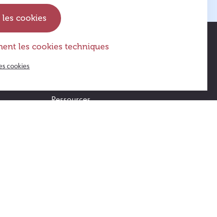
 les cookies
ent les cookies techniques
Actus & agenda
es cookies
FAQ
Ressources
Témoignages
Opération Violettes
Suivez l’Guide ! – le jeu de société
s
Contact
Accès au Guide blog