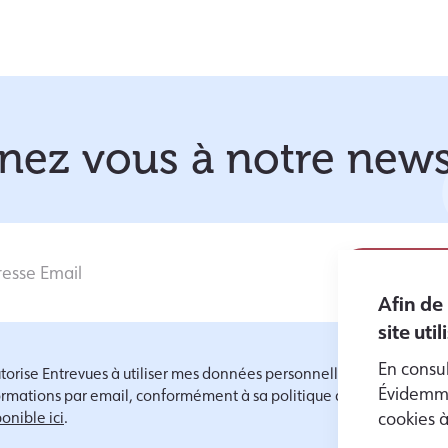
ez vous à notre news
Afin de
site uti
En consul
utorise Entrevues à utiliser mes données personnelles pour m'envoy
Évidemme
ormations par email, conformément à sa politique de protection d
onible ici
.
cookies 