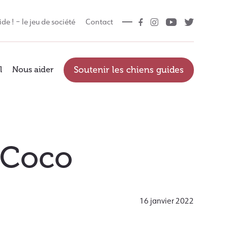
ide ! – le jeu de société
Contact
l
Nous aider
Soutenir les chiens guides
t Coco
16 janvier 2022