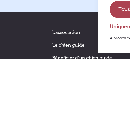
Tous
Uniquem
L’association
À propos d
Le chien guide
Bénéficier d’un chien guide
Devenir famille d’accueil
Nous aider
Soutenir les chiens guide