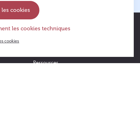
 les cookies
ent les cookies techniques
Actus & agenda
es cookies
FAQ
Ressources
Témoignages
Opération Violettes
Suivez l’Guide ! – le jeu de société
s
Contact
Accès au Guide blog